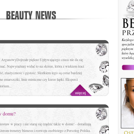
Każdego 
specjali
pięknym 
który bę
wyselekc
k ArganowyDojrzałe piękno Upływającego czasu nie da się
mać. Najwyraźniej widać to na skórze, która z wiekiem traci
ść, elastyczność i gęstość. Skutkiem tego są coraz bardziej
e zmarszczki, linie mimiczne czy kurze łapki. Eksperci
torium...
więcej
 w domu?
zostaw w pracy i nie staraj się rządzić także w domu! - doradzają
erom trenerzy biznesu i rozwoju osobistego z Persolog Polska.
Ost