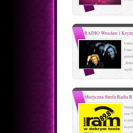
RADIO Wrocław i Krystyn
Uniwe
Umer 
prawd
„Bohat
myśli.
Muzyczna Strefa Radia
Nieza
oraz 
to pr
na je