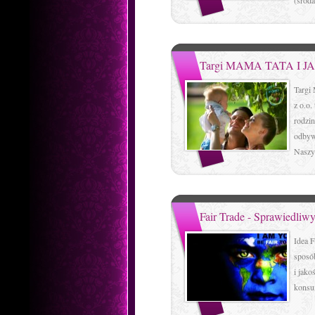
(środa
Targi MAMA TATA I JA
Targi
z o.o.
rodzin
odbyw
Naszyc
Fair Trade - Sprawiedliw
Idea F
sposób
i jako
konsu