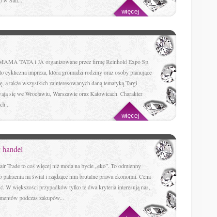
) w Sali...
więcej
 MAMA TATA i JA organizowane przez firmę Reinhold Expo Sp.
 to cykliczna impreza, która gromadzi rodziny oraz osoby planujące
ę, a także wszystkich zainteresowanych daną tematyką.Targi
ają się we Wrocławiu, Warszawie oraz Katowicach. Charakter
h...
więcej
y handel
air Trade to coś więcej niż moda na bycie „eko”. To odmienny
 patrzenia na świat i rządzące nim brutalne prawa ekonomii. Cena
ść. W większości przypadków tylko te dwa kryteria interesują nas,
mentów podczas zakupów...