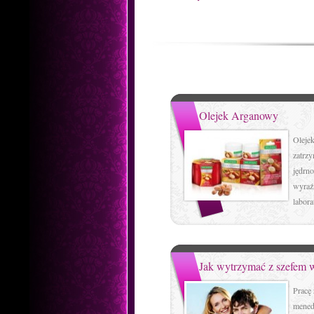
Olejek Arganowy
Oleje
zatrzy
jędrno
wyraźn
labora
Jak wytrzymać z szefem
Pracę 
menedż