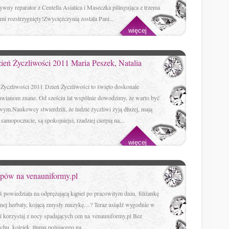
ywny reparator z Centella Asiatica i Maseczka pilingująca z trzema
i rozstrzygnięty!Zwyciężczynią została Pani...
więcej
ień Życzliwości 2011 Maria Peszek, Natalia
 Życzliwości 2011 Dzień Życzliwości to święto doskonale
awianom znane. Od sześciu lat wspólnie dowodzimy, że warto być
wym.Naukowcy stwierdzili, że ludzie życzliwi żyją dłużej, mają
 samopoczucie, są spokojniejsi, rzadziej cierpią na...
więcej
upów na venauniformy.pl
 powiedziała na odprężającą kąpiel po pracowitym dniu, filiżankę
onej herbaty, kojącą zmysły muzykę…? Teraz usiądź wygodnie w
 i korzystaj z nocy spadających cen na venauniformy.pl Bez
chu, kolejek, tłumu polującego na...