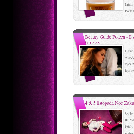
Intens
kwasam
Beauty Guide Poleca - Dz
Grosiak
Dzień
wrocł
życzli
lepsze
4 & 5 listopada Noc Zak
Co byś
ulubi
fotelu
pośpie