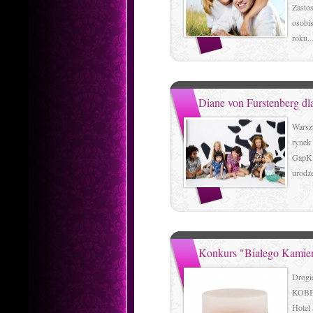
Zasto
osobi
roku..
Diane von Furstenberg 
Warsz
rynek 
GapKi
urodze
Konkurs "Białego Kamieni
Drog
KOBIE
Hotel