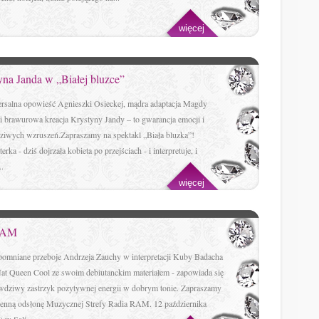
więcej
a Janda w „Białej bluzce”
rsalna opowieść Agnieszki Osieckej, mądra adaptacja Magdy
i brawurowa kreacja Krystyny Jandy – to gwarancja emocji i
ziwych wzruszeń.Zapraszamy na spektakl „Biała bluzka”!
erka - dziś dojrzała kobieta po przejściach - i interpretuje, i
..
więcej
 RAM
pomniane przeboje Andrzeja Zauchy w interpretacji Kuby Badacha
Nat Queen Cool ze swoim debiutanckim materiałem - zapowiada się
awdziwy zastrzyk pozytywnej energii w dobrym tonie. Zapraszamy
sienną odsłonę Muzycznej Strefy Radia RAM. 12 października