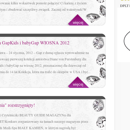
sowanie kilku wskazówek pomoże połączyć Ci karierę z życiem
DPLT D
stym i zbudować szczęśliwy związek. Zacznij od walentynek!W
.
więcej
dla GapKids i babyGap WIOSNA 2012
awa – 24 stycznia, 2012 – Gap z dumą ogłasza wprowadzenie na
swojej pierwszej kolekcji autorstwa Diane von Furstenberg dla
ds i babyGap na wiosnę 2012, przeznaczonej dla dziewcząt od
nia do 14 lat.Kolekcja, która ma trafić do sklepów w USA i być...
więcej
a" rozstrzygnięty!
ie Czytelniczki BEAUTY GUIDE MAGAZYNu dla
T!Konkurs zorganizowany na łamach naszego magazynu przez
 & Medi-Spa BIAŁY KAMIEŃ, w którym nagrodą był