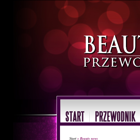
START
PRZEWODNIK
Start
> Beauty news