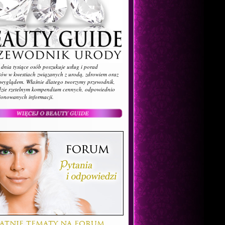
dnia tysiące osób poszukuje usług i porad
stów w kwestiach związanych z urodą, zdrowiem oraz
wyglądem. Właśnie dlatego tworzymy przewodnik,
dzie rzetelnym kompendium cennych, odpowiednio
jonowanych informacji.
atnie tematy na forum